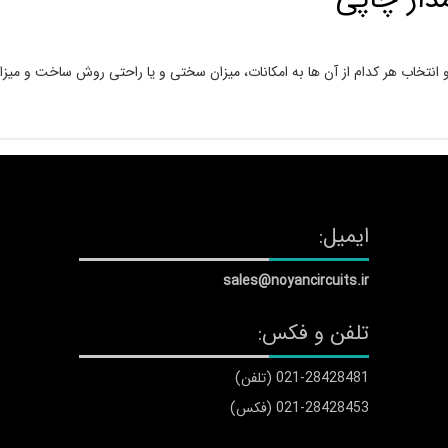
نتخاب هر کدام از آن ها به امکانات، میزان سختی و یا راحتی روش ساخت و میزان
ایمیل:
sales@noyancircuits.ir
تلفن و فکس:
021-28428481 (تلفن)
021-28428453 (فکس)