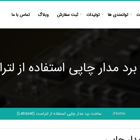
ت
توانمندی ها
تولیدات
ثبت سفارش
وبلاگ
تماس با ما
ار چاپی استفاده از لتراست (aset
Home
ساخت برد مدار چاپی استفاده از لتراست (L‎etraset)
دار چاپی