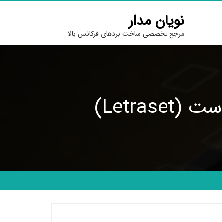
نویان مدار
مرجع تخصصی ساخت بردهای فرکانس بالا
L‎etr)