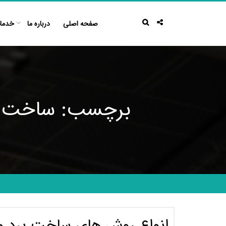
Ski
t
صفحه اصلی
درباره ما
خدما
conten
برچسب: ساخت برد مد
انواع روش های ساخت برد م