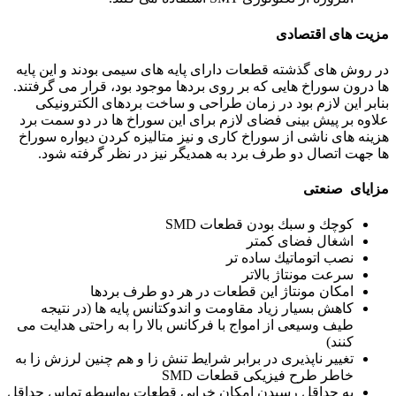
مزیت های اقتصادی
در روش های گذشته قطعات دارای پایه های سیمی بودند و این پایه
ها درون سوراخ هایی كه بر روی بردها موجود بود، قرار می گرفتند.
بنابر این لازم بود در زمان طراحی و ساخت بردهای الكترونیكی
علاوه بر پیش بینی فضای لازم برای این سوراخ ها در دو سمت برد
هزینه های ناشی از سوراخ كاری و نیز متالیزه كردن دیواره سوراخ
ها جهت اتصال دو طرف برد به همدیگر نیز در نظر گرفته شود.
مزایای صنعتی
كوچك و سبك بودن قطعات SMD
اشغال فضای كمتر
نصب اتوماتیك ساده تر
سرعت مونتاژ بالاتر
امكان مونتاژ این قطعات در هر دو طرف بردها
کاهش بسیار زیاد مقاومت و اندوكتانس پایه ها (در نتیجه
طیف وسیعی از امواج با فركانس بالا را به راحتی هدایت می
كنند)
تغییر ناپذیری در برابر شرایط تنش زا و هم چنین لرزش زا به
خاطر طرح فیزیكی قطعات SMD
به حداقل رسیدن امكان خرابی قطعات بواسطه تماس حداقل