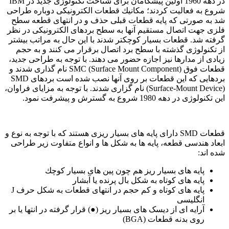
در دهه 1960 اولین پیشگامان برای شناخت تكنولوژی جدید در IBM
شروع به فعالیت كردند؛ مكانیك قطعات الکترونیکی دوباره طراحی
شد به صورتی که پایه قطعات قبلی حذف و در انتهای قطعه سطح
فلزی جهت اتصال مستقیم آنها به سطح بردهای الکترونیکی در نظر
گرفته شد. قطعات بسیار کوچکتر شدند با این حال به مراتب بیشتر
از تکنولوژی گذشته با سطح برد اتصال برقرار می كنند و به حجم
زیادی از مدارها نیز اجازه حضور می دهند. با توجه به طراحی جدید،
قطعات فوق SMC (Surface Mount Component) نام گذاری شدند و
بردهایی که این قطعات بر روی آنها نصب شده است بردهای SMD
(Surface-Mount Device) نام گزاری شدند. با توجه به مزایای فراوان،
این تكنولوژی در دهه 1980 شروع به گسترش و پیشرفت نمود.
قطعات SMD دارای پایه های بسیار ریزی هستند كه با توجه به نوع و
ابعاد هندسی قطعه، پایه ها به شكل ها و انواع متفاوت زیر طراحی
شده اند:
پایه های بسیار ریز هم چون پین های بسیار كوچك
پایه های كوتاه به شكل بال پرنده یا آبشار
پایه های كوتاه و كم حجم در انتهای قطعات به شكل حرف J
انگلیسی
آرایه ای از دیسک های بسیار ریز (●) قرار گرفته در انتها یا بر
روی بدنه قطعات (BGA)