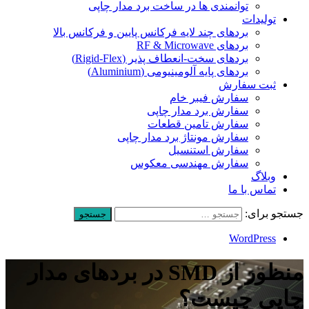
توانمندی ها در ساخت برد مدار چاپی
تولیدات
بردهای چند لایه فرکانس پایین و فرکانس بالا
بردهای RF & Microwave
بردهای سخت-انعطاف پذیر (Rigid-Flex)
بردهای پایه آلومینیومی (Aluminium)
ثبت سفارش
سفارش فیبر خام
سفارش برد مدار چاپی
سفارش تامین قطعات
سفارش مونتاژ برد مدار چاپی
سفارش استنسیل
سفارش مهندسی معکوس
وبلاگ
تماس با ما
جستجو برای:
WordPress
منظور از SMD در بردهای مدار
چاپی چیست؟