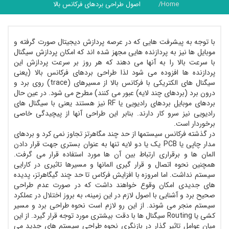
Home
اصول طراحی بردهای فرکانس بالا
با توجه به پیشرفت هایی که در عرصه پردازش دیجیتال صورت گرفته و
موبایل ها نیز به پردازنده هایی مجهز شده اند که امکان پردازش سیگنال
با سرعت بالا را به آنها می دهند که هر روز بر سرعت پردازش این
پردازنده ها افزوده می شود لذا طراحی بردهای فرکانس بالا (یعنی
سیگنال های الکتریکی با فرکانس بالا از مسیرهای (trace) روی برد و
درون برد (بردهای چند لایه) عبور می کنند) مطرح می شود. در عین حال
بردهای موبایل بردهای رادیویی یا RF نیز هستند یعنی با سیگنال های
رادیویی نیز سرو کار دارند. بنابر این طراحی آنها از پیچیدگی خاصی
برخوردار است.
در گذشته فرکانس سیستمها از حد چند مگاهرتز تجاوز نمی کرد و بردهای
مدار چاپی یا PCB یک یا دو لایه تنها به عنوان بستری جهت قرار دادن
المان ها و برقراری ارتباط بین آن ها مورد استفاده قرار می گرفت.
همچنین نحوه اتصال و قرار گیری المانها و مسیرها تاثیری در کارایی
سیستم نداشت. اما امروزه با افزایش فرکاس تا حد چند گیگاهرتز، پدیده
های جدیدی امکان وقوع خواهند داشت که در صورت عدم طراحی
صحیح برد و آشنایی با اصول لازم در این زمینه، به بروز اختلال در عملکرد
سیستم منجر می شوند. از این رو لازم است نحوه طراحی برد و مسیر
کشی یا Routing سیگنال ها با دقت بیشتری مورد توجه قرار گیرد. از این
میان عوامل تاثیر گذار در بازنگری نحوه طراحی سیستم های جدید می