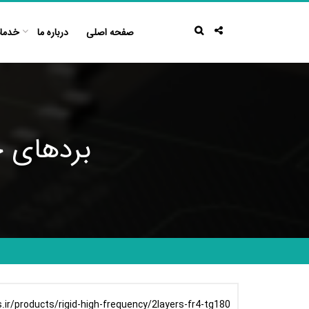
Ski
t
صفحه اصلی
درباره ما
خدما
conten
بردهای چ
s.ir/products/rigid-high-frequency/2layers-fr4-tg180