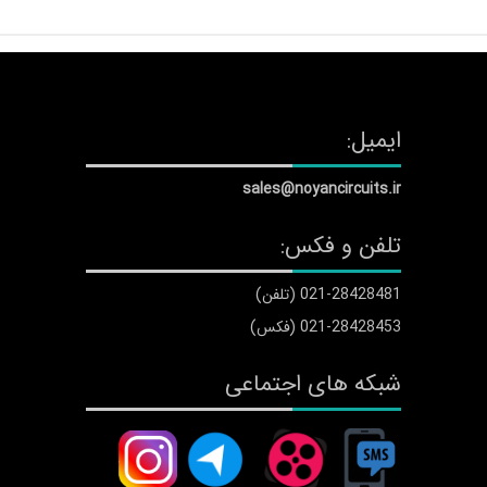
ایمیل:
sales@noyancircuits.ir
تلفن و فکس:
021-28428481 (تلفن)
021-28428453 (فکس)
شبکه های اجتماعی