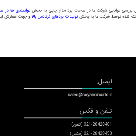
ی بررسی توانایی شرکت ما در ساخت برد مدار چاپی به بخش
توانمندی ها در س
ته شده توسط شرکت ما به بخش
تولیدات بردهای فرکانس بالا
و جهت سفارش این
ایمیل:
sales@noyancircuits.ir
تلفن و فکس:
021-28428481 (تلفن)
021-28428453 (فکس)