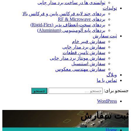
توانمندی ها در ساخت برد مدار چاپی
تولیدات
بردهای چند لایه فرکانس پایین و فرکانس بالا
بردهای RF & Microwave
بردهای سخت-انعطاف پذیر (Rigid-Flex)
بردهای پایه آلومینیومی (Aluminium)
ثبت سفارش
سفارش فیبر خام
سفارش برد مدار چاپی
سفارش تامین قطعات
سفارش مونتاژ برد مدار چاپی
سفارش استنسیل
سفارش مهندسی معکوس
وبلاگ
تماس با ما
جستجو برای:
WordPress
ثبت سفارش
Home