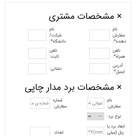
× مشخصات مشتری
نام
نام
سفارش
شرکت/
دهنده*:
دانشگاه*:
تلفن
تلفن
همراه*:
ثابت:
آدرس
نشانی:
ایمیل*:
× مشخصات برد مدار چاپی
نام
شماره
سفارش:
سفارش:
نوع برد:
ابعاد برد یا
پنل (میلی
تعداد: