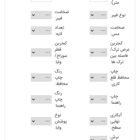
متر):
ضخامت
نوع فیبر:
فیبر:
ضخامت
تعداد
مس:
لایه:
کمترین
کمترین
عرض ترک/
قطر
فاصله بین
سوراخ/
ترک ها:
وایا:
چاپ
رنگ
محافظ قلع
چاپ
کاری:
محافظ:
رنگ
چاپ
چاپ
راهنما:
راهنما:
آبکاری
نوع
نهایی
پوشش
سطح:
وایا:
برش