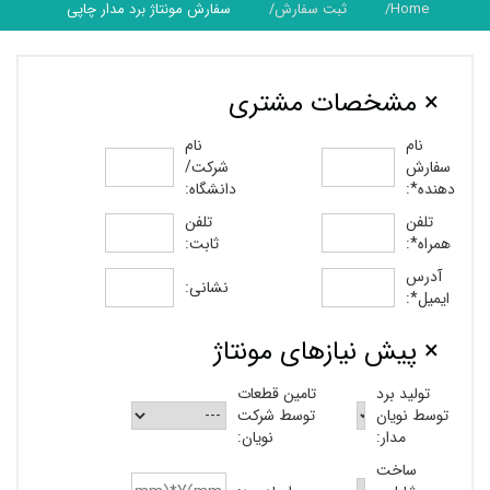
Home
ثبت سفارش
سفارش مونتاژ برد مدار چاپی
× مشخصات مشتری
نام
نام
سفارش
شرکت/
دهنده*:
دانشگاه:
تلفن
تلفن
همراه*:
ثابت:
آدرس
نشانی:
ایمیل*:
× پیش نیازهای مونتاژ
تولید برد
تامین قطعات
توسط نویان
توسط شرکت
مدار:
نویان:
ساخت