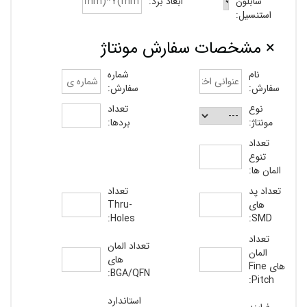
شابلون
ابعاد برد:
استنسیل:
× مشخصات سفارش مونتاژ
نام
شماره
سفارش:
سفارش:
نوع
تعداد
مونتاژ:
بردها:
تعداد
تنوع
المان ها:
تعداد پد
تعداد
های
Thru-
Holes:
SMD:
تعداد
تعداد المان
المان
های
های Fine
BGA/QFN:
Pitch:
استاندارد