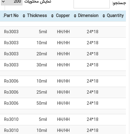
نمایش محتویات
جو:
Part No.
Thickness
Copper
Dimension
Quanti
Ro3003
5mil
HH/HH
18*24
Ro3003
10mil
HH/HH
18*24
Ro3003
20mil
HH/HH
18*24
Ro3003
30mil
HH/HH
18*24
Ro3006
10mil
HH/HH
18*24
Ro3006
25mil
HH/HH
18*24
Ro3006
50mil
HH/HH
18*24
Ro3010
5mil
HH/HH
18*24
Ro3010
10mil
HH/HH
18*24