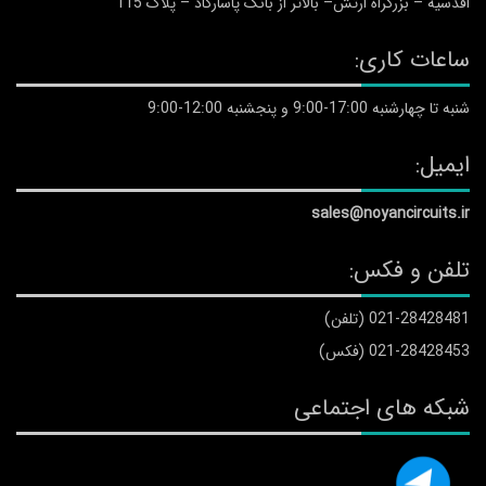
 – بزرگراه ارتش– بالاتر از بانک پاسارگاد – پلاک 115
ت کاری:
 17:00-9:00 و پنجشنبه 12:00-9:00
ل:
sales@noyancircui
ن و فکس:
021-2 (تلفن)
021-28 (فکس)
ه های اجتماعی