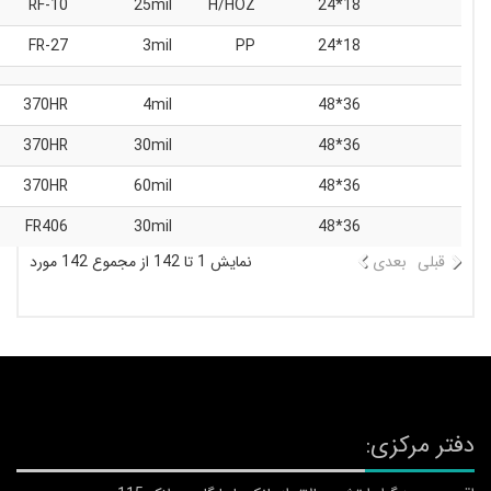
RF-10
25mil
H/HOZ
18*24
FR-27
3mil
PP
18*24
370HR
4mil
36*48
370HR
30mil
36*48
370HR
60mil
36*48
FR406
30mil
36*48
بلی
بعدی
نمایش 1 تا 142 از مجموع 142 مورد
 مرکزی: