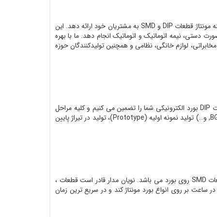
با سابقه ای 5 ساله می باشد که مفتخر است در تمام این مدت توانسته کیفیتی قابل قبول در زمینه مونتاژ قطعات DIP و SMD به مشتریان خود ارائه دهد. این
 زبده و حرفه ای در زمینه مونتاژ بورد همراه با جدید ترین فناوری ها قادر است تا مونتاژ قطعات DIP و SMD را به صورت دستی، نیمه اتوماتیک و اتوماتیک انجام دهد. ما با بهره
یع خودروسازی، مخابراتی، لوازم خانگی، نظامی و همچنین تولیدکنندگان حوزه
در صورتی که نیاز به مونتاژ دستی و تخصصی قطعات DIP دارید، ما با بهره گیری از کارشناسان و تکنیسین های الکترونیک، کیفیت مونتاژ قطعات DIP بورد الکترونیکی شما را تضمین می کنیم و کلیه مراحل
مونتاژ DIP بورد الکترونیکی شما را به صورت تکی یا تیراژ بالا بر عهده می گیریم. و یا اگر تنها نیاز به مونتاژ نوع خاصی از قطعات (BGA ,THT, QFP, و…) تولید نمونه اولیه (Prototype)، تولید در تیراژ پایین
با پیشرفت تکنولوژی و جایگزین شدن قطعات SMD به قطعات DIP هم اکنون یکی از مهمترین مراحل تولید هر محصول الکترونیکی، مونتاژ قطعات SMD روی بورد می باشد. نویان مدار قادر است قطعات ،
120، SOIC ،PLCC، BGA، BGA ،QFP را با در اختیار داشتن دستگاه های اتوماتیک و نیمه اتوماتیک با سرعت 6400 قطعه در ساعت بر روی انواع بورد مونتاژ کند و در سریع ترین زمان