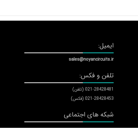
ایمیل:
sales@noyancircuits.ir
تلفن و فکس:
021-28428481 (تلفن)
021-28428453 (فکس)
شبکه های اجتماعی