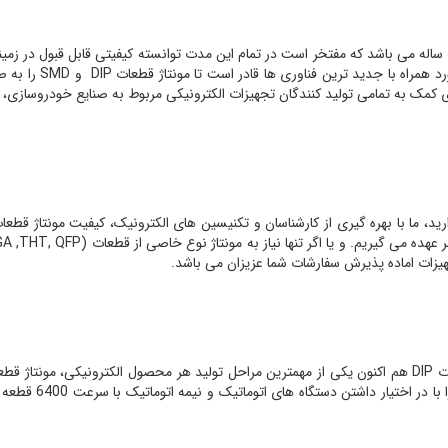
شرکت با کادری متخصص،
 مونتاژSMD ، از این تکنولوژی برای کمک به تمامی تولید کنندگان تجهیزات الکترونیکی مربوط به صنا
جهیزات اماده پذیرش سفارشات شما عزیزان می باشد.
402 ،603 ، 805 ، 6