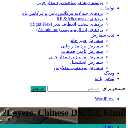
توانمندی ها در ساخت برد مدار چاپی
تولیدات
بردهای چند لایه فرکانس پایین و فرکانس بالا
بردهای RF & Microwave
بردهای سخت-انعطاف پذیر (Rigid-Flex)
بردهای پایه آلومینیومی (Aluminium)
ثبت سفارش
سفارش فیبر خام
سفارش برد مدار چاپی
سفارش تامین قطعات
سفارش مونتاژ برد مدار چاپی
سفارش استنسیل
سفارش مهندسی معکوس
وبلاگ
تماس با ما
جستجو برای:
WordPress
2Layers, Chinese DK:2.2, 62mil
Home