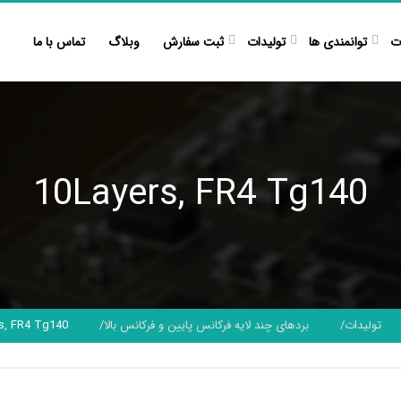
ت
توانمندی ها
تولیدات
ثبت سفارش
وبلاگ
تماس با ما
10Layers, FR4 Tg140
تولیدات
بردهای چند لایه فرکانس پایین و فرکانس بالا
s, FR4 Tg140