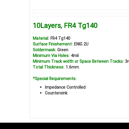
10Layers, FR4 Tg140
Material:
FR4 Tg140
Surface Finishement:
ENIG 2U
Soldermask:
Green
Minimum Via Holes:
4mil
Minimum Track width or Space Between Tracks:
3m
Total Thickness:
1.6mm
*Special Requirements:
Impedance Controlled
Countersink