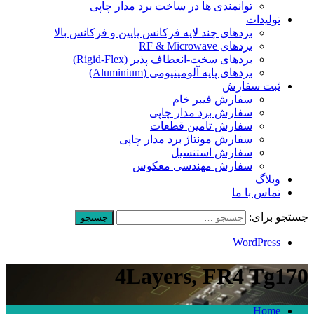
توانمندی ها در ساخت برد مدار چاپی
تولیدات
بردهای چند لایه فرکانس پایین و فرکانس بالا
بردهای RF & Microwave
بردهای سخت-انعطاف پذیر (Rigid-Flex)
بردهای پایه آلومینیومی (Aluminium)
ثبت سفارش
سفارش فیبر خام
سفارش برد مدار چاپی
سفارش تامین قطعات
سفارش مونتاژ برد مدار چاپی
سفارش استنسیل
سفارش مهندسی معکوس
وبلاگ
تماس با ما
جستجو برای:
WordPress
4Layers, FR4 Tg170
Home