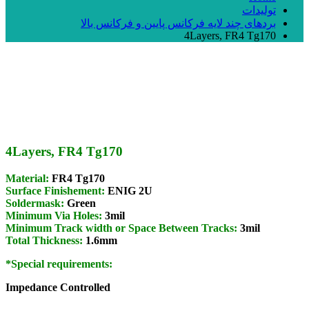
تولیدات
بردهای چند لایه فرکانس پایین و فرکانس بالا
4Layers, FR4 Tg170
4Layers, FR4 Tg170
Material:
FR4 Tg170
Surface Finishement:
ENIG 2U
Soldermask:
Green
Minimum Via Holes:
3mil
Minimum Track width or Space Between Tracks:
3mil
Total Thickness:
1.6mm
*Special requirements:
Impedance Controlled