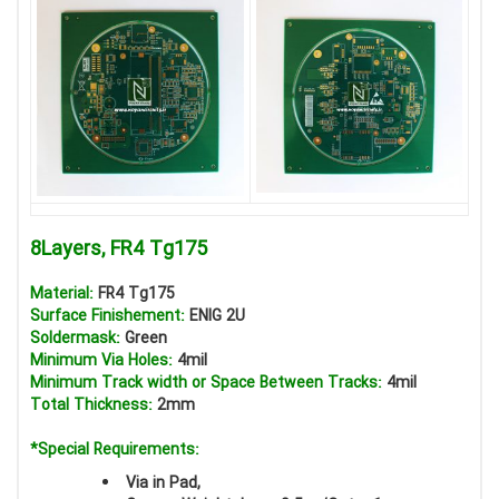
8Layers, FR4 Tg175
Material:
FR4 Tg175
Surface Finishement:
ENIG 2U
Soldermask:
Green
Minimum Via Holes:
4mil
Minimum Track width or Space Between Tracks:
4mil
Total Thickness:
2mm
*Special Requirements:
Via in Pad,