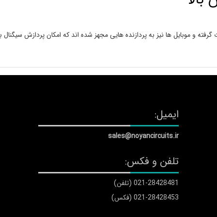
ته و موبایل ها نیز به پردازنده هایی مجهز شده اند که امکان پردازش سیگنال با 
ایمیل:
sales@noyancircuits.ir
تلفن و فکس:
021-28428481 (تلفن)
021-28428453 (فکس)