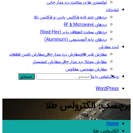
توانمندی ها در ساخت برد مدار چاپی
تولیدات
بردهای چند لایه فرکانس پایین و فرکانس بالا
بردهای RF & Microwave
بردهای سخت-انعطاف پذیر (Rigid-Flex)
بردهای پایه آلومینیومی (Aluminium)
ثبت سفارش
سفارش فیبر خام
سفارش برد مدار چاپی
سفارش تامین قطعات
سفارش مونتاژ برد مدار چاپی
سفارش استنسیل
سفارش مهندسی معکوس
وبلاگ
تماس با ما
WordPress
برچسب: الکترولس طلا
Home
الکترولس طلا