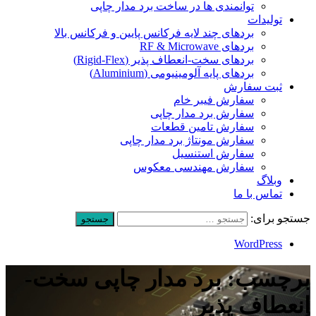
توانمندی ها در ساخت برد مدار چاپی
تولیدات
بردهای چند لایه فرکانس پایین و فرکانس بالا
بردهای RF & Microwave
بردهای سخت-انعطاف پذیر (Rigid-Flex)
بردهای پایه آلومینیومی (Aluminium)
ثبت سفارش
سفارش فیبر خام
سفارش برد مدار چاپی
سفارش تامین قطعات
سفارش مونتاژ برد مدار چاپی
سفارش استنسیل
سفارش مهندسی معکوس
وبلاگ
تماس با ما
جستجو برای:
WordPress
برچسب: برد مدار چاپی سخت-
انعطاف پذیر