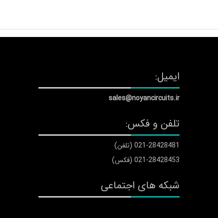
ایمیل:
sales@noyancircuits.ir
تلفن و فکس:
021-28428481 (تلفن)
021-28428453 (فکس)
شبکه های اجتماعی