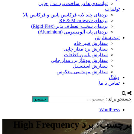
توانمندی ها در ساخت برد مدار چاپی
تولیدات
بردهای چند لایه فرکانس پایین و فرکانس بالا
بردهای RF & Microwave
بردهای سخت-انعطاف پذیر (Rigid-Flex)
بردهای پایه آلومینیومی (Aluminium)
ثبت سفارش
سفارش فیبر خام
سفارش برد مدار چاپی
سفارش تامین قطعات
سفارش مونتاژ برد مدار چاپی
سفارش استنسیل
سفارش مهندسی معکوس
وبلاگ
تماس با ما
جستجو برای:
WordPress
برچسب: برد High Frequency