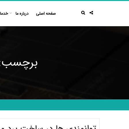
Ski
t
صفحه اصلی
درباره ما
خدما
conten
برچسب: ت
توانمندی ها در ساخت برد مد