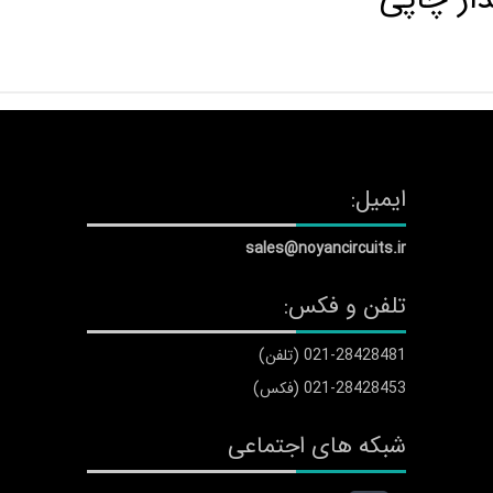
ایمیل:
sales@noyancircuits.ir
تلفن و فکس:
021-28428481 (تلفن)
021-28428453 (فکس)
شبکه های اجتماعی