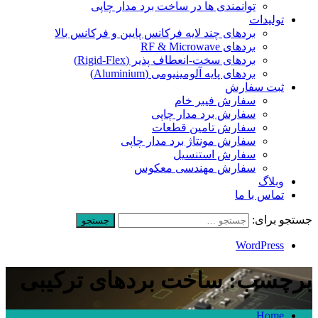
توانمندی ها در ساخت برد مدار چاپی
تولیدات
بردهای چند لایه فرکانس پایین و فرکانس بالا
بردهای RF & Microwave
بردهای سخت-انعطاف پذیر (Rigid-Flex)
بردهای پایه آلومینیومی (Aluminium)
ثبت سفارش
سفارش فیبر خام
سفارش برد مدار چاپی
سفارش تامین قطعات
سفارش مونتاژ برد مدار چاپی
سفارش استنسیل
سفارش مهندسی معکوس
وبلاگ
تماس با ما
جستجو برای:
WordPress
برچسب: ساخت بردهای ترکیبی
Home