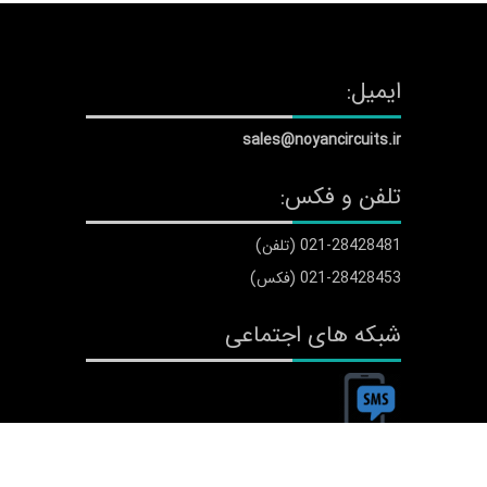
ایمیل:
sales@noyancircuits.ir
تلفن و فکس:
021-28428481 (تلفن)
021-28428453 (فکس)
شبکه های اجتماعی