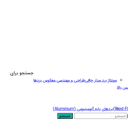
جستجو برای:
مونتاژ برد مدار چاپی
طراحی و مهندسی معکوس بردها
س بالا
بردهای پایه آلومینیومی (Aluminium)