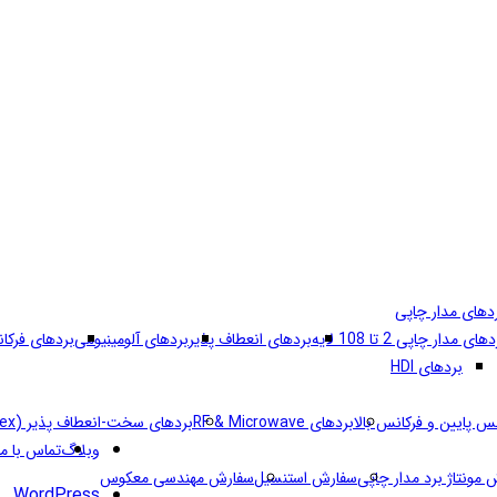
های مدار چاپی
های مدار چاپی 2 تا 108 لایه
بردهای انعطاف پذیر
بردهای آلومینیومی
بردهای فرکان
بردهای HDI
نس پایین و فرکانس بالا
بردهای RF & Microwave
بردهای سخت-انعطاف پذیر (Rigid-Flex)
وبلاگ
تماس با ما
مونتاژ برد مدار چاپی
سفارش استنسیل
سفارش مهندسی معکوس
WordPress