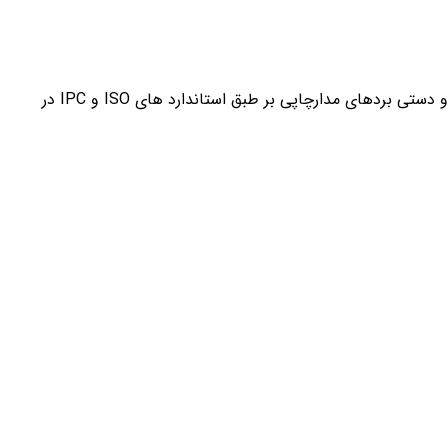
طراحی و مهندسی معکوس انواع بردهای مدارچاپی، ساخت بردهای مدارچاپی و استنسیل لیزری، تامین قطعات و همچنین مونتاژ اتوماتیک و دستی بردهای مدارچاپی بر طبق استاندارد های ISO و IPC در