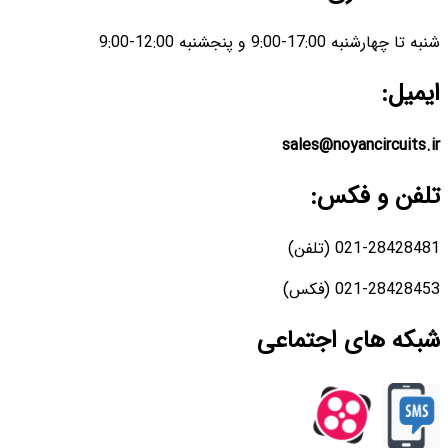
شنبه تا چهارشنبه 17:00-9:00 و پنجشنبه 12:00-9:00
ایمیل:
sales@noyancircuits.ir
تلفن و فکس:
021-28428481 (تلفن)
021-28428453 (فکس)
شبکه های اجتماعی