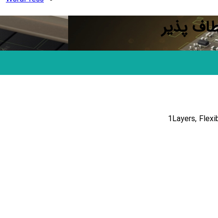
اف پذیر
1Layers, Flexi