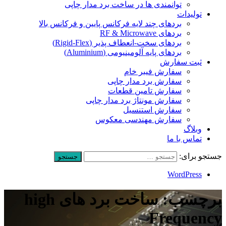
توانمندی ها در ساخت برد مدار چاپی
تولیدات
بردهای چند لایه فرکانس پایین و فرکانس بالا
بردهای RF & Microwave
بردهای سخت-انعطاف پذیر (Rigid-Flex)
بردهای پایه آلومینیومی (Aluminium)
ثبت سفارش
سفارش فیبر خام
سفارش برد مدار چاپی
سفارش تامین قطعات
سفارش مونتاژ برد مدار چاپی
سفارش استنسیل
سفارش مهندسی معکوس
وبلاگ
تماس با ما
جستجو برای:
WordPress
برچسب: ساخت برد های high
Frequency