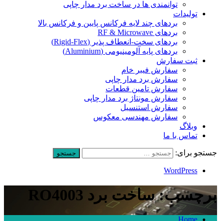
توانمندی ها در ساخت برد مدار چاپی
تولیدات
بردهای چند لایه فرکانس پایین و فرکانس بالا
بردهای RF & Microwave
بردهای سخت-انعطاف پذیر (Rigid-Flex)
بردهای پایه آلومینیومی (Aluminium)
ثبت سفارش
سفارش فیبر خام
سفارش برد مدار چاپی
سفارش تامین قطعات
سفارش مونتاژ برد مدار چاپی
سفارش استنسیل
سفارش مهندسی معکوس
وبلاگ
تماس با ما
جستجو برای:
WordPress
برچسب: ساخت برد RO4003
Home