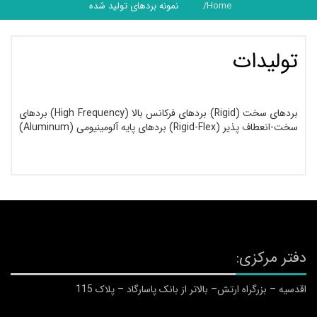
Home
نمونه بردهای تولید شده
تولیدات
بردهای سخت (Rigid) بردهای فرکانس بالا (High Frequency) بردهای
سخت-انعطاف پذیر (Rigid-Flex) بردهای پایه آلومینیومی (Aluminum)
دفتر مرکزی:
اقدسیه – بزرگراه ارتش– بالاتر از بانک پاسارگاد – پلاک 115