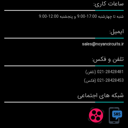
ساعات کاری:
شنبه تا چهارشنبه 17:00-9:00 و پنجشنبه 12:00-9:00
ایمیل:
sales@noyancircuits.ir
تلفن و فکس:
021-28428481 (تلفن)
021-28428453 (فکس)
شبکه های اجتماعی