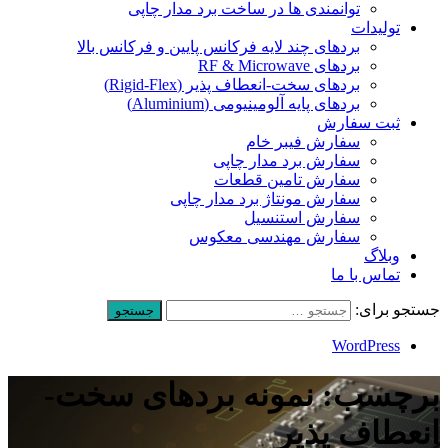
توانمندی ها در ساخت برد مدار چاپی
تولیدات
بردهای چند لایه فرکانس پایین و فرکانس بالا
بردهای RF & Microwave
بردهای سخت-انعطاف پذیر (Rigid-Flex)
بردهای پایه آلومینیومی (Aluminium)
ثبت سفارش
سفارش فیبر خام
سفارش برد مدار چاپی
سفارش تامین قطعات
سفارش مونتاژ برد مدار چاپی
سفارش استنسیل
سفارش مهندسی معکوس
وبلاگ
تماس با ما
جستجو برای:
WordPress
برچسب: نمونه بردهای سخت-
انعطاف پذیر