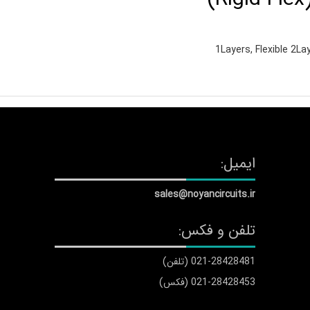
1Layers, Flexible 2Lay
ایمیل:
sales@noyancircuits.ir
تلفن و فکس:
021-28428481 (تلفن)
021-28428453 (فکس)