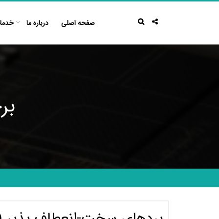
Ski
t
صفحه اصلی
درباره ما
خدما
conten
برچ
بردهای سخت-انعطاف پذیر (Rigid-Flex)