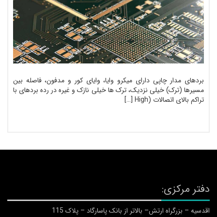
بردهای مدار چاپی دارای میکرو وایا، وایای کور و مدفون، فاصله بین
مسیرها (ترک) خیلی نزدیک، ترک ها خیلی نازک و غیره در رده بردهای با
تراکم بالای اتصالات (High […]
دفتر مرکزی:
اقدسیه – بزرگراه ارتش– بالاتر از بانک پاسارگاد – پلاک 115