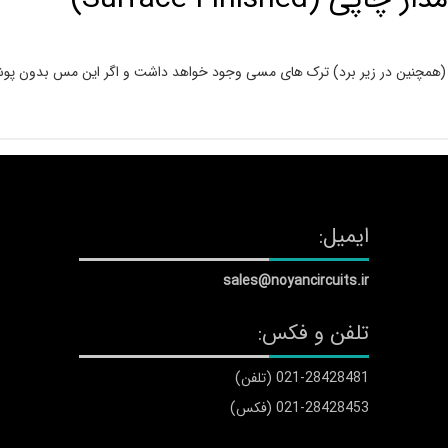
برد (همچنین در زیر برد) ترک های مسی وجود خواهد داشت و اگر این مس بدون پ
ایمیل:
sales@noyancircuits.ir
تلفن و فکس:
021-28428481 (تلفن)
021-28428453 (فکس)