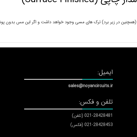
برد (همچنین در زیر برد) ترک های مسی وجود خواهد داشت و اگر این مس بدون پ
ایمیل:
sales@noyancircuits.ir
تلفن و فکس:
021-28428481 (تلفن)
021-28428453 (فکس)