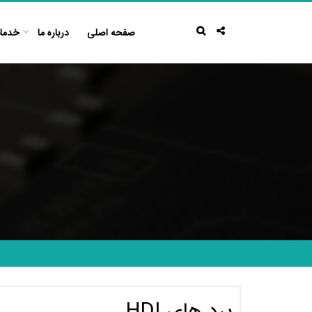
Ski
t
صفحه اصلی
درباره ما
خدما
conten
برد های HDI