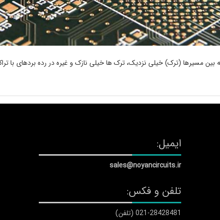
ین مسیرها (ترک) خیلی نزدیک، ترک ها خیلی نازک و غیره در رده بردهای با تراکم بالای 
ایمیل:
sales@noyancircuits.ir
تلفن و فکس:
021-28428481 (تلفن)