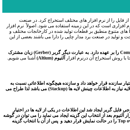
 از فایل را از نرم افزار های مختلف استخراج کرد. در صنعت
 افزاری است که در این زمینه استفاده می شود. اصولاً نرم افزار
شامل نرم افزار هایی هستند که جهت طراحی استفاده می شود و این نرم افزار ها دارای امکانات بسیار گسترده ای مانند Library های متنوع منطبق بر قطعات تولید شده در کارخانجات مختلف و
و تولید در صنعت برد مدار چاپی را دارا می باشند بعضی از این
.
به عبارت دیگر گربر
(Gerber)
زبان مشترک
آلتیوم
(Altium)
آشنا می شویم.
یار سازنده قرار خواهد داد و سازنده هیچگونه اطلاعاتی نسبت به
چینش لایه های فایل پی سی بی شما (ضخامت لایه ها، ثابت دی الکتریک لایه ها و…) نخواهد داشت. با توجه به اینکه برای ساخت بردهای چند لایه نیاز به اطلاعات چینش لایه ها (Stackup) می باشد لذا طراح می
 فایل گربر ایجاد شد این اطلاعات در یکی از لایه ها در اختیار
Plac گزینه Layer Stack Table را انتخاب نموده و جدولی که نرم افزار آلتیوم بعد از انتخاب این گزینه ایجاد می نماید را می توان در گوشه
فایل پی سی بی قرار داد. این جدول را می توان در هر لایه قرار داد اما پیشنهاد می گردد پیش از انتخاب گزینه Layer Stack Table لایه Top overlay را در حالت نمایش قرار دهید و پس از آن با انتخاب گزینه