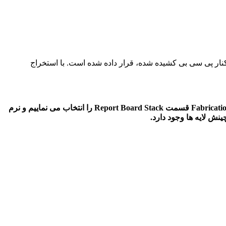
است اطلاعات لایه ها بصورت جدول استخراج شده است و در لایه Top overlay در نرم افزار در کنار پی سی بی کشیده شده، قرار داده شده است. با استخراج
روش دیگر برای ارسال اطلاعات چینش لایه ها برای سازنده به این صورت است که مطابق با شکل های زیر از منوی فایل، گزینه Fabrication Outputs قسمت Report Board Stack را انتخاب می نماییم و نرم
نش لایه ها وجود دارد.