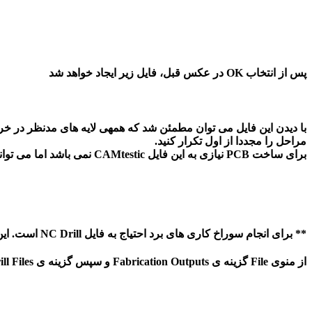
پس از انتخاب OK در عکس قبل، فایل زیر ایجاد خواهد شد
با دیدن این فایل می توان مطمئن شد که همهی لایه های مدنظر در خروج
مراحل را مجددا از اول تکرار کنید.
برای ساخت PCB نیازی به این فایل CAMtestic نمی باشد اما می توانید آن را ذخیره کنید.
** برای انجام سوراخ کاری های برد احتیاج به فایل NC Drill است. این فایل را طبق رویه زیر ایجاد کنید. برای ایجاد این فایل مجدداً به فایل پی سی بی بر می گردیم.
از منوی File گزینه ی Fabrication Outputs و سپس گزینه ی NC Drill Files را انتخاب می کنیم.