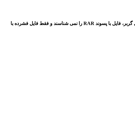
** در فشرده سازی آستفاده از نرم افزار WinZip در برابر WinRAR ، کار صحیح تری است زیرا بسیاری از نرم افزارهای نمایش دهنده فایل گربر، فایل با پسوند RAR را نمی شناسند و فقط فایل فشرده با