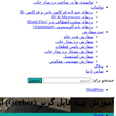
توانمندی ها در ساخت برد مدار چاپی
تولیدات
بردهای چند لایه فرکانس پایین و فرکانس بالا
بردهای RF & Microwave
بردهای سخت-انعطاف پذیر (Rigid-Flex)
بردهای پایه آلومینیومی (Aluminium)
ثبت سفارش
سفارش فیبر خام
سفارش برد مدار چاپی
سفارش تامین قطعات
سفارش مونتاژ برد مدار چاپی
سفارش استنسیل
سفارش مهندسی معکوس
وبلاگ
تماس با ما
جستجو برای:
WordPress
آموزش تهیه فایل گربر (Gerber) از نرم افزار آلتیوم (Altium)
Home