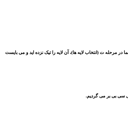
 مرحله ت (انتخاب لایه ها)، آن لایه را تیک نزده اید و می بایست