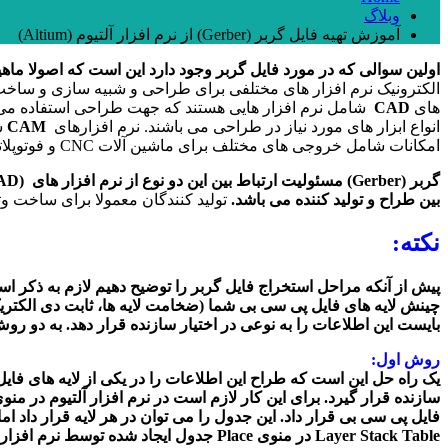
وبلاگ
آموزش تهیه فایل گربر (Gerber) از نرم افزار آلتیوم (Altium)
اولین سوالی که در مورد فایل گربر وجود دارد این است که اصولا ما
الکترونیک نرم افزار های مختلفی برای طراحی و شبیه سازی و ساخت 
های
CAD
انواع ابزار های مورد نیاز در طراحی می باشند. نرم افزارهای
CAM
ش
امکانات شامل خروجی های مختلف برای ماشین آلات CNC و فوتوپلاتر های صنعتی و ماشین آلات تست الکتریکی می باشد.
گربر (Gerber) مسئولیت ارتباط بین این دو نوع از نرم افزار های (Computer Aided Design-(CAD و (CAM )Computer Aided Manufacturing را بر عهده دارد
بین طراح و تولید کننده می باشد.
تولید کنندگان معمولا برای ساخت وتولید برد مدارچاپی، از فایل گربر (ber
نکته:
پیش از آنکه مراحل استخراج فایل گربر را توضیح دهیم لازم به ذکر اس
بایست این اطلاعات را به نوعی در اختیار سازنده قرار دهد. به دو روش 
روش اول:
یک راه حل این است که طراح این اطلاعات را در یکی از لایه های فایل 
Layer Stack Table در منوی Place جدول ایجاد شده توسط نرم افزار را در همان لایه قرار دهید.