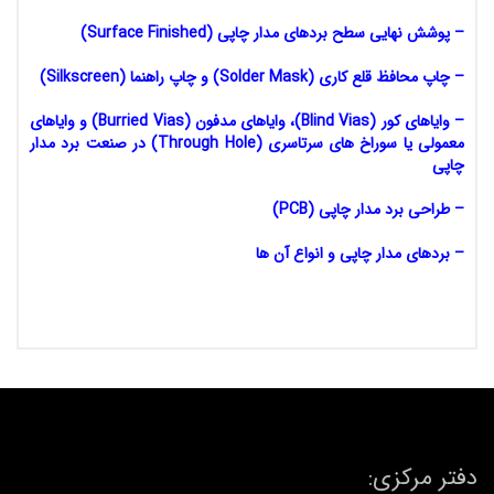
– پوشش نهایی سطح بردهای مدار چاپی (Surface Finished)
– چاپ محافظ قلع کاری (Solder Mask) و چاپ راهنما (Silkscreen)
– وایاهای کور (Blind Vias)، وایاهای مدفون (Burried Vias) و وایاهای
معمولی یا سوراخ های سرتاسری (Through Hole) در صنعت برد مدار
چاپی
– طراحی برد مدار چاپی (PCB)
– بردهای مدار چاپی و انواع آن ها
دفتر مرکزی: