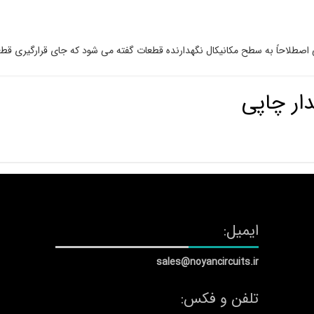
ار چاپی
ایمیل:
sales@noyancircuits.ir
تلفن و فکس: