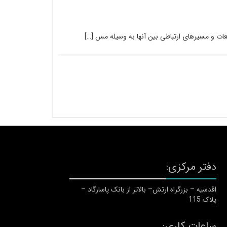
دفتر مرکزی:
اقدسیه – بزرگراه ارتش– بالاتر از بانک پاسارگاد –
پلاک 115
ساعات کاری: