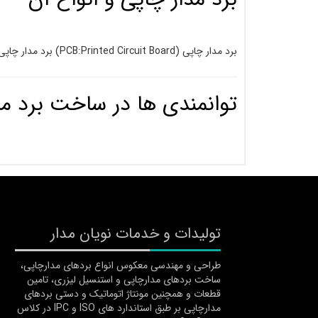
برد مدار چاپی (PCB:Printed Circuit Board) برد مدار چاپی اصطلاحاً به سطح مکانیکال نگهدارنده قطعات گفته می­ شود که جای قرار­گیری قطعات و مسیرهای ارتباطی بین آن­ها به وسیله مس […]
توانمندی ها در ساخت برد مد
تولیدات و خدمات نویان مدار
طراحی و مهندسی معکوس انواع بردهای مدارچاپی،
ساخت بردهای مدارچاپی و استنسیل لیزری، تامین
قطعات و همچنین مونتاژ اتوماتیک و دستی بردهای
مدارچاپی بر طبق استاندارد های ISO و IPC در کلاس