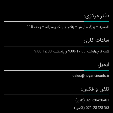
دفتر مرکزی:
اقدسیه – بزرگراه ارتش– بالاتر از بانک پاسارگاد – پلاک 115
ساعات کاری:
شنبه تا چهارشنبه 17:00-9:00 و پنجشنبه 12:00-9:00
ایمیل:
sales@noyancircuits.ir
تلفن و فکس:
021-28428481 (تلفن)
021-28428453 (فکس)