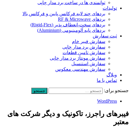
توانمندی ها در ساخت برد مدار چاپی
تولیدات
بردهای چند لایه فرکانس پایین و فرکانس بالا
بردهای RF & Microwave
بردهای سخت-انعطاف پذیر (Rigid-Flex)
بردهای پایه آلومینیومی (Aluminium)
ثبت سفارش
سفارش فیبر خام
سفارش برد مدار چاپی
سفارش تامین قطعات
سفارش مونتاژ برد مدار چاپی
سفارش استنسیل
سفارش مهندسی معکوس
وبلاگ
تماس با ما
جستجو برای:
WordPress
فیبرهای راجرز، تاکونیک و دیگر شرکت های
معتبر