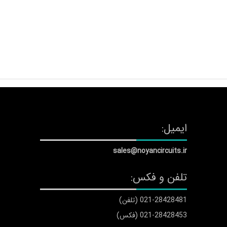
ایمیل:
sales@noyancircuits.ir
تلفن و فکس:
021-28428481 (تلفن)
021-28428453 (فکس)