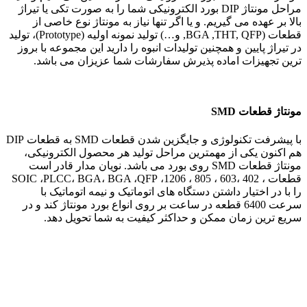
مراحل مونتاژ DIP بورد الکترونیکی شما را به صورت تکی یا تیراژ
بالا بر عهده می گیریم. و یا اگر تنها نیاز به مونتاژ نوع خاصی از
قطعات (BGA ,THT, QFP, و…) تولید نمونه اولیه (Prototype)، تولید
در تیراژ پایین و همچنین تولیدات انبوه را دارید این مجموعه با بروز
ترین تجهیزات اماده پذیرش سفارشات شما عزیزان می باشد.
مونتاژ قطعات SMD
با پیشرفت تکنولوژی و جایگزین شدن قطعات SMD به قطعات DIP
هم اکنون یکی از مهمترین مراحل تولید هر محصول الکترونیکی،
مونتاژ قطعات SMD روی بورد می باشد. نویان مدار قادر است
قطعات ، 402 ،603 ، 805 ، 1206، SOIC ،PLCC، BGA، BGA ،QFP
را با در اختیار داشتن دستگاه های اتوماتیک و نیمه اتوماتیک با
سرعت 6400 قطعه در ساعت بر روی انواع بورد مونتاژ کند و در
سریع ترین زمان ممکن و حداکثر کیفیت به شما تحویل دهد.