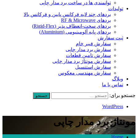
توانمندی ها در ساخت برد مدار چاپی
تولیدات
بردهای چند لایه فرکانس پایین و فرکانس بالا
بردهای RF & Microwave
بردهای سخت-انعطاف پذیر (Rigid-Flex)
بردهای پایه آلومینیومی (Aluminium)
ثبت سفارش
سفارش فیبر خام
سفارش برد مدار چاپی
سفارش تامین قطعات
سفارش مونتاژ برد مدار چاپی
سفارش استنسیل
سفارش مهندسی معکوس
وبلاگ
تماس با ما
جستجو برای:
WordPress
مونتاژ برد مدار چاپی
Home