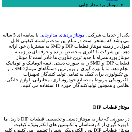
مونتاژ برد مدار چاپی
یکی از خدمات شرکت،
مونتاژ بردهای مدارچاپی
با سابقه ای 5 ساله
می باشد که مفتخر است در تمام این مدت توانسته کیفیتی قابل
قبول در زمینه مونتاژ قطعات DIP و SMD به مشتریان خود ارائه
دهد. این شرکت با کادری متخصص، زبده و حرفه ای در زمینه
مونتاژ بورد همراه با جدید ترین فناوری ها قادر است تا مونتاژ
قطعات DIP و SMD را به صورت دستی، نیمه اتوماتیک و اتوماتیک
انجام دهد. ما با بهره گیری از بروزترین دستگاهای مونتاژSMD ، از
این تکنولوژی برای کمک به تمامی تولید کنندگان تجهیزات
الکترونیکی مربوط به صنایع خودروسازی، مخابراتی، لوازم خانگی،
نظامی و همچنین تولیدکنندگان حوزه IT استفاده می کنیم.
مونتاژ قطعات DIP
در صورتی که نیاز به مونتاژ دستی و تخصصی قطعات DIP دارید، ما
با بهره گیری از کارشناسان و تکنیسین های الکترونیک، کیفیت
مونتاژ قطعات DIP بورد الکترونیکی شما را تضمین می کنیم و کلیه